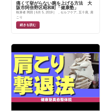
痛くて挙がらない腕を上げる方法 大
阪市阿倍野区昭和町「健康塾」
執筆者
岡田
|
6月 5, 2019
|
,
セルフケア
,
五十肩
,
肩
こり
続きを読む