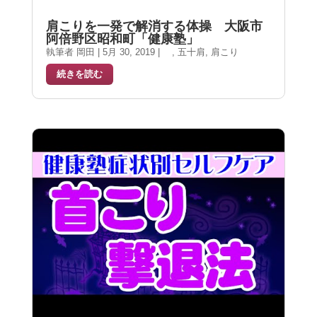
肩こりを一発で解消する体操 大阪市
阿倍野区昭和町「健康塾」
執筆者
岡田
|
5月 30, 2019
|
,
五十肩
,
肩こり
続きを読む