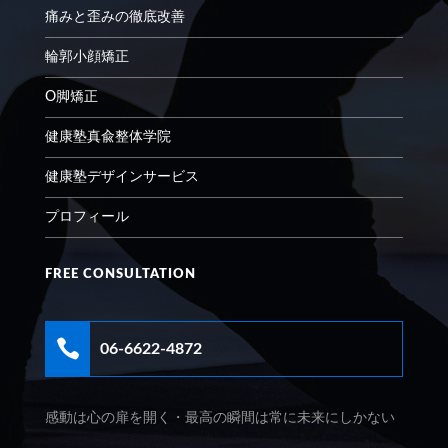
痛みと歪みの徹底改善
輪郭小顔矯正
O脚矯正
健康塾真兪整体学院
健康塾デザインサービス
プロフィール
FREE CONSULTATION

06-6622-4872
感動は心の扉を開く・最高の瞬間は常に未来にしかない