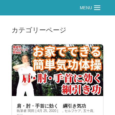
MENU
カテゴリーページ
肩・肘・手首に効く 綱引き気功
執筆者
岡田
|
4月 25, 2020
|
,
セルフケア
,
五十肩
,