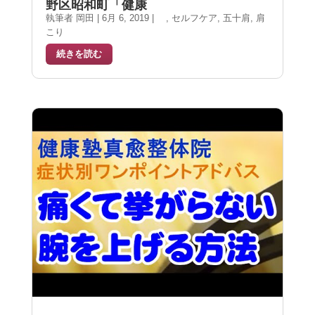
野区昭和町「健康
執筆者
岡田
|
6月 6, 2019
|
,
セルフケア
,
五十肩
,
肩
こり
続きを読む