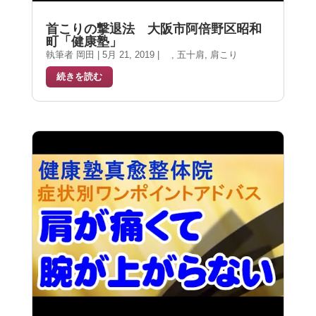
首こりの撃退法 大阪市阿倍野区昭和
町「健康塾」
執筆者
岡田
|
5月 21, 2019
|
,
五十肩
,
肩こり
続きを読む