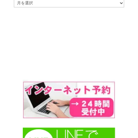
ア
ー
カ
イ
ブ