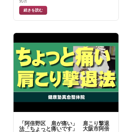
気功
続きを読む
「阿倍野区 肩が痛い」 肩こり撃退
法「ちょっと痛いです」 大阪市阿倍