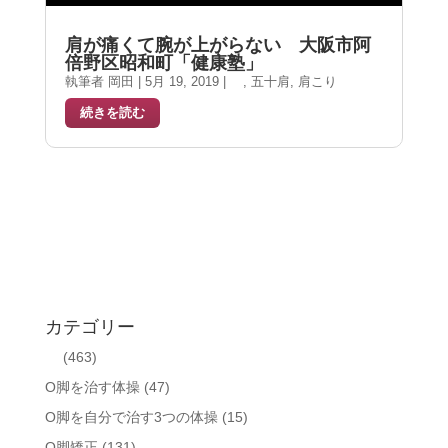
肩が痛くて腕が上がらない 大阪市阿
倍野区昭和町「健康塾」
執筆者
岡田
|
5月 19, 2019
|
,
五十肩
,
肩こり
続きを読む
カテゴリー
(463)
O脚を治す体操
(47)
O脚を自分で治す3つの体操
(15)
O脚矯正
(131)