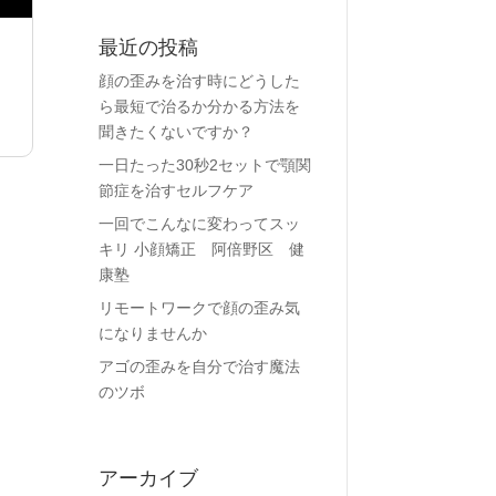
最近の投稿
顔の歪みを治す時にどうした
ら最短で治るか分かる方法を
聞きたくないですか？
一日たった30秒2セットで顎関
節症を治すセルフケア
一回でこんなに変わってスッ
キリ 小顔矯正 阿倍野区 健
康塾
リモートワークで顔の歪み気
になりませんか
アゴの歪みを自分で治す魔法
のツボ
アーカイブ