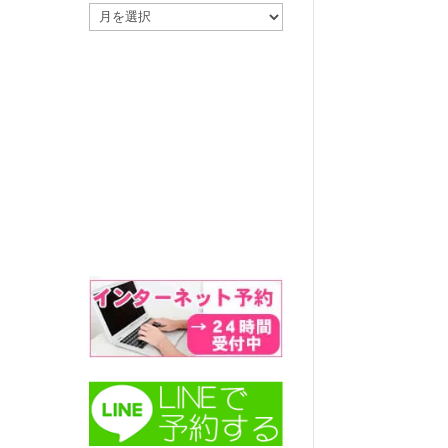
ア
ー
カ
イ
ブ