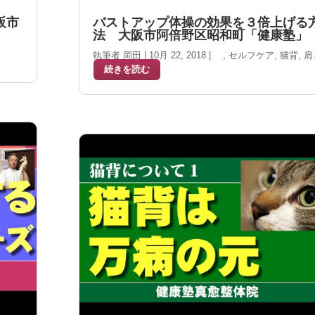
阪市
バストアップ体操の効果を３倍上げる
法 大阪市阿倍野区昭和町「健康塾」
執筆者
岡田
|
10月 22, 2018
|
,
セルフケア
,
猫背
,
肩
り
続きを読む