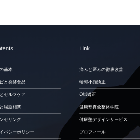
tents
Link
の基本
痛みと歪みの徹底改善
ピと発酵食品
輪郭小顔矯正
とセルフケア
O脚矯正
と腸脳相関
健康塾真兪整体学院
ンセリング
健康塾デザインサービス
イバシーポリシー
プロフィール