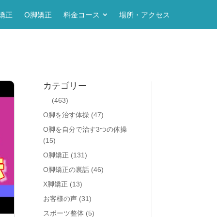
矯正
O脚矯正
料金コース
場所・アクセス
カテゴリー
(463)
O脚を治す体操
(47)
O脚を自分で治す3つの体操
(15)
O脚矯正
(131)
O脚矯正の裏話
(46)
X脚矯正
(13)
お客様の声
(31)
スポーツ整体
(5)