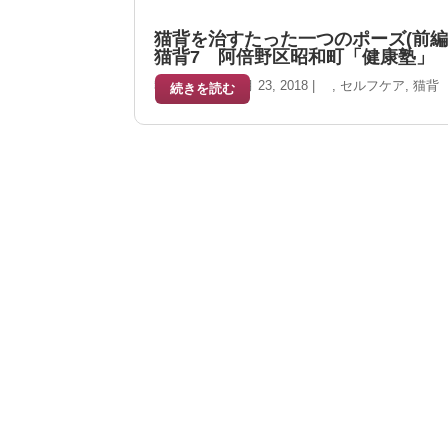
猫背を治すたった一つのポーズ(前
猫背7 阿倍野区昭和町「健康塾」
執筆者
岡田
|
8月 23, 2018
|
,
セルフケア
,
猫背
続きを読む