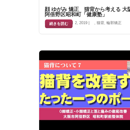
顔 ゆがみ 矯正 猫背から考える 大
阿倍野区昭和町「健康塾」
執筆者
岡田
|
2月 2, 2019
|
,
猫背
,
輪郭矯正
続きを読む