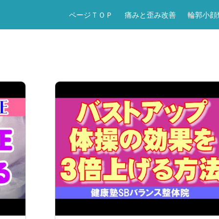
ページＴＯＰ
痛みと歪み改善
輪郭小顔