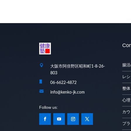
Con

腸活
大阪市阿倍野区昭和町1-8-26-
803
レシ

06-6622-4872
整体

info@kenko-jk.com
心理
カウ
プラ