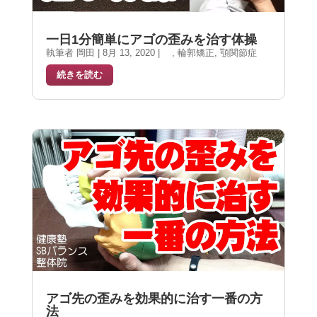
一日1分簡単にアゴの歪みを治す体操
執筆者
岡田
|
8月 13, 2020
|
,
輪郭矯正
,
顎関節症
続きを読む
アゴ先の歪みを効果的に治す一番の方
法