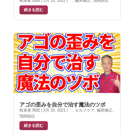
執筆者
岡田
|
1月 10, 2022
|
,
輪郭矯正
,
顎関節症
続きを読む
アゴの歪みを自分で治す魔法のツボ
執筆者
岡田
|
2月 20, 2021
|
,
セルフケア
,
輪郭矯正
,
顎関節症
続きを読む