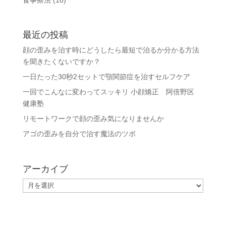
食事療法
(18)
最近の投稿
顔の歪みを治す時にどうしたら最短で治るか分かる方法
を聞きたくないですか？
一日たった30秒2セットで顎関節症を治すセルフケア
一回でこんなに変わってスッキリ 小顔矯正 阿倍野区
健康塾
リモートワークで顔の歪み気になりませんか
アゴの歪みを自分で治す魔法のツボ
アーカイブ
ア
ー
カ
イ