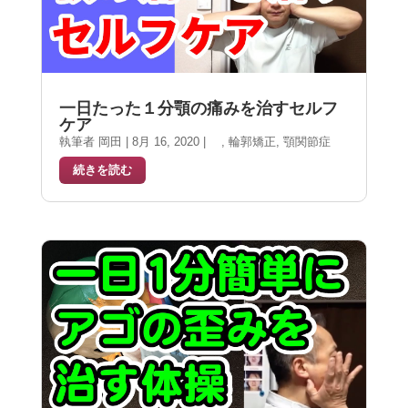
一日たった１分顎の痛みを治すセルフ
ケア
執筆者
岡田
|
8月 16, 2020
|
,
輪郭矯正
,
顎関節症
続きを読む