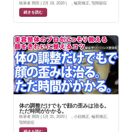
執筆者
岡田
|
2月 19, 2020
|
,
輪郭矯正
,
顎関節症
続きを読む
体の調整だけでもで顔の歪みは治る。
ただ時間がかかる。
執筆者
岡田
|
1月 31, 2020
|
,
小顔矯正
,
輪郭矯正
,
顎関節症
続きを読む