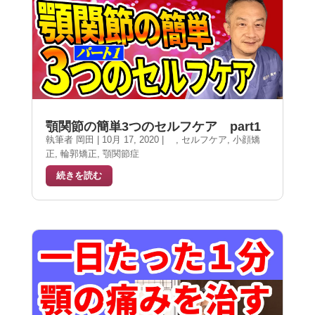
顎関節の簡単3つのセルフケア part1
執筆者
岡田
|
10月 17, 2020
|
,
セルフケア
,
小顔矯
正
,
輪郭矯正
,
顎関節症
続きを読む